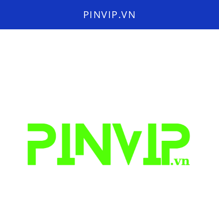
PINVIP.VN
Search
for: