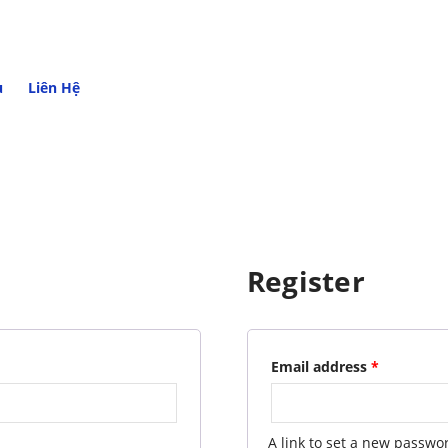
u
Liên Hệ
Register
Email address
*
A link to set a new passwor