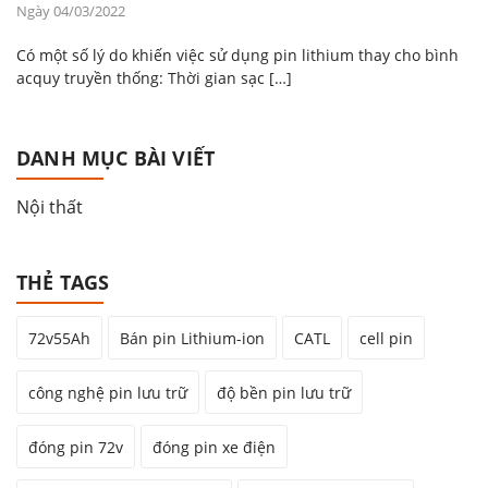
Ngày 04/03/2022
Có một số lý do khiến việc sử dụng pin lithium thay cho bình
acquy truyền thống: Thời gian sạc […]
DANH MỤC BÀI VIẾT
Nội thất
THẺ TAGS
72v55Ah
Bán pin Lithium-ion
CATL
cell pin
công nghệ pin lưu trữ
độ bền pin lưu trữ
đóng pin 72v
đóng pin xe điện